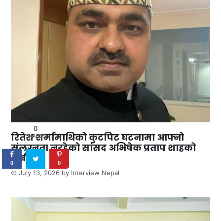
0
रितेश शर्मामाथिको कुटपिट घटनामा आफ्नो
SHARES
संलग्नता नरहेको सांसद अभिषेक प्रताप शाहको
दाबी
0
0
July 13, 2026
by
Interview Nepal