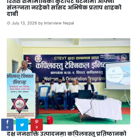
रितेश शर्मामाथिको कुटपिट घटनामा आफ्नो
संलग्नता नरहेको सांसद अभिषेक प्रताप शाहको
दाबी
July 13, 2026
by
Interview Nepal
0
SHARES
0
0
दक्ष जनशक्ति उत्पादनमा कपिलवस्तु प्रतिष्ठानको