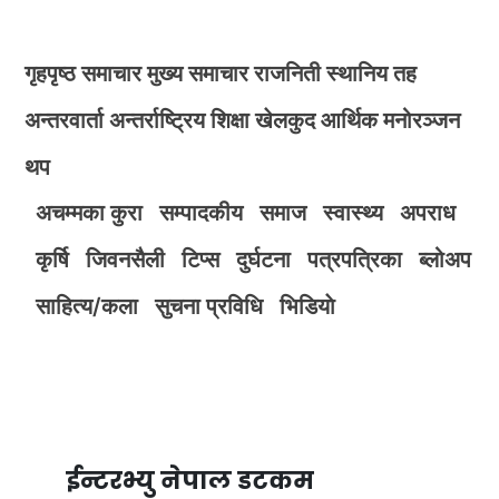
गृहपृष्ठ
समाचार
मुख्य समाचार
राजनिती
स्थानिय तह
अन्तरवार्ता
अन्तर्राष्ट्रिय
शिक्षा
खेलकुद
आर्थिक
मनोरञ्जन
थप
अचम्मका कुरा
सम्पादकीय
समाज
स्वास्थ्य
अपराध
कृर्षि
जिवनसैली
टिप्स
दुर्घटना
पत्रपत्रिका
ब्लोअप
साहित्य/कला
सुचना प्रविधि
भिडियाे
ईन्टरभ्यु नेपाल डटकम