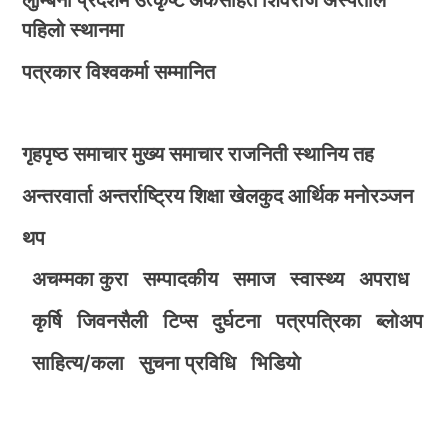
लुम्बिनी प्रदेशमै उत्कृष्ट अंकसहित शिवराज अस्पताल
पहिलो स्थानमा
पत्रकार विश्वकर्मा सम्मानित
गृहपृष्ठ
समाचार
मुख्य समाचार
राजनिती
स्थानिय तह
अन्तरवार्ता
अन्तर्राष्ट्रिय
शिक्षा
खेलकुद
आर्थिक
मनोरञ्जन
थप
अचम्मका कुरा
सम्पादकीय
समाज
स्वास्थ्य
अपराध
कृर्षि
जिवनसैली
टिप्स
दुर्घटना
पत्रपत्रिका
ब्लोअप
साहित्य/कला
सुचना प्रविधि
भिडियाे