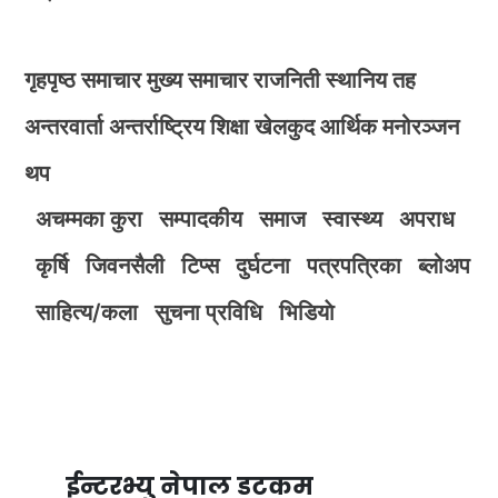
गृहपृष्ठ
समाचार
मुख्य समाचार
राजनिती
स्थानिय तह
अन्तरवार्ता
अन्तर्राष्ट्रिय
शिक्षा
खेलकुद
आर्थिक
मनोरञ्जन
थप
अचम्मका कुरा
सम्पादकीय
समाज
स्वास्थ्य
अपराध
कृर्षि
जिवनसैली
टिप्स
दुर्घटना
पत्रपत्रिका
ब्लोअप
साहित्य/कला
सुचना प्रविधि
भिडियाे
ईन्टरभ्यु नेपाल डटकम