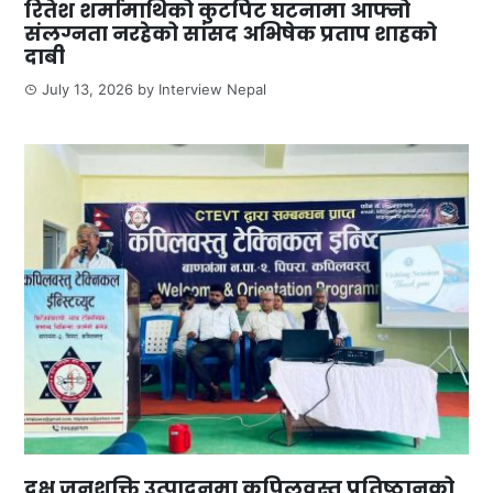
रितेश शर्मामाथिको कुटपिट घटनामा आफ्नो
संलग्नता नरहेको सांसद अभिषेक प्रताप शाहको
दाबी
July 13, 2026
by
Interview Nepal
दक्ष जनशक्ति उत्पादनमा कपिलवस्तु प्रतिष्ठानको