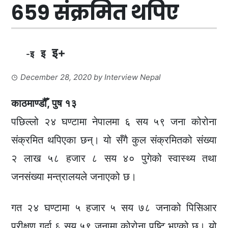
६५९ संक्रमित थपिए
इ+
इ
-इ
December 28, 2020
by
Interview Nepal
काठमाण्डौँ, पुष १३
पछिल्लो २४ घण्टामा नेपालमा ६ सय ५९ जना कोरोना
संक्रमित थपिएका छन्। यो सँगै कुल संक्रमितको संख्या
२ लाख ५८ हजार ८ सय ४० पुगेको स्वास्थ्य तथा
जनसंख्या मन्त्रालयले जनाएको छ।
गत २४ घण्टामा ५ हजार ५ सय ७८ जनाको पिसिआर
परीक्षण गर्दा ६ सय ५९ जनामा कोरोना पुष्टि भएको छ। यो