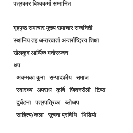
पत्रकार विश्वकर्मा सम्मानित
गृहपृष्ठ
समाचार
मुख्य समाचार
राजनिती
स्थानिय तह
अन्तरवार्ता
अन्तर्राष्ट्रिय
शिक्षा
खेलकुद
आर्थिक
मनोरञ्जन
थप
अचम्मका कुरा
सम्पादकीय
समाज
स्वास्थ्य
अपराध
कृर्षि
जिवनसैली
टिप्स
दुर्घटना
पत्रपत्रिका
ब्लोअप
साहित्य/कला
सुचना प्रविधि
भिडियाे