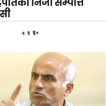
्ट्रपतिको निजी सम्पत्ति
ेसी
इ+
इ
-इ