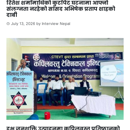
रितेश शर्मामाथिको कुटपिट घटनामा आफ्नो
संलग्नता नरहेको सांसद अभिषेक प्रताप शाहको
दाबी
July 13, 2026
by
Interview Nepal
दक्ष जनशक्ति उत्पादनमा कपिलवस्तु प्रतिष्ठानको