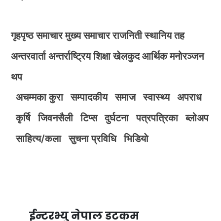
गृहपृष्ठ
समाचार
मुख्य समाचार
राजनिती
स्थानिय तह
अन्तरवार्ता
अन्तर्राष्ट्रिय
शिक्षा
खेलकुद
आर्थिक
मनोरञ्जन
थप
अचम्मका कुरा
सम्पादकीय
समाज
स्वास्थ्य
अपराध
कृर्षि
जिवनसैली
टिप्स
दुर्घटना
पत्रपत्रिका
ब्लोअप
साहित्य/कला
सुचना प्रविधि
भिडियाे
ईन्टरभ्यु नेपाल डटकम