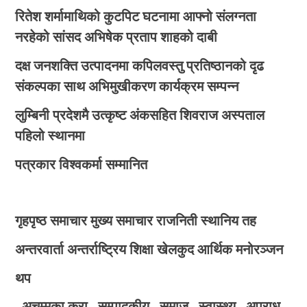
रितेश शर्मामाथिको कुटपिट घटनामा आफ्नो संलग्नता
नरहेको सांसद अभिषेक प्रताप शाहको दाबी
दक्ष जनशक्ति उत्पादनमा कपिलवस्तु प्रतिष्ठानको दृढ
संकल्पका साथ अभिमुखीकरण कार्यक्रम सम्पन्न
लुम्बिनी प्रदेशमै उत्कृष्ट अंकसहित शिवराज अस्पताल
पहिलो स्थानमा
पत्रकार विश्वकर्मा सम्मानित
गृहपृष्ठ
समाचार
मुख्य समाचार
राजनिती
स्थानिय तह
अन्तरवार्ता
अन्तर्राष्ट्रिय
शिक्षा
खेलकुद
आर्थिक
मनोरञ्जन
थप
अचम्मका कुरा
सम्पादकीय
समाज
स्वास्थ्य
अपराध