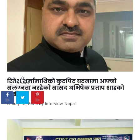
0
रितेश शर्मामाथिको कुटपिट घटनामा आफ्नो
SHARES
संलग्नता नरहेको सांसद अभिषेक प्रताप शाहको
दाबी
0
0
July 13, 2026
by
Interview Nepal