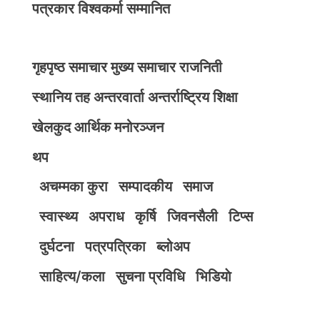
पत्रकार विश्वकर्मा सम्मानित
गृहपृष्ठ
समाचार
मुख्य समाचार
राजनिती
स्थानिय तह
अन्तरवार्ता
अन्तर्राष्ट्रिय
शिक्षा
खेलकुद
आर्थिक
मनोरञ्जन
थप
अचम्मका कुरा
सम्पादकीय
समाज
स्वास्थ्य
अपराध
कृर्षि
जिवनसैली
टिप्स
दुर्घटना
पत्रपत्रिका
ब्लोअप
साहित्य/कला
सुचना प्रविधि
भिडियाे