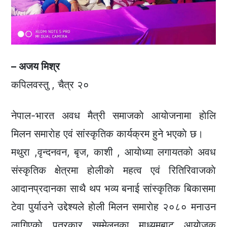
– अजय मिश्र
कपिलवस्तु , चैत्र २०
नेपाल-भारत अवध मैत्री समाजकाे आयाेजनामा हाेलि
मिलन समाराेह एवं सांस्कृतिक कार्यक्रम हुने भएकाे छ।
मथुरा ,वृन्दनवन, बृज, काशी , आयाेध्या लगायतकाे अवध
संस्कृतिक क्षेत्रमा हाेलीकाे महत्व एवं रितिरिवाजकाे
आदानप्रदानका साथै थप भव्य बनाई सांस्कृतिक बिकासमा
टेवा पुर्याउने उद्देश्यले हाेली मिलन समाराेह २०८० मनाउन
लागिएकाे पत्रकार सम्मेलनका माध्यमबाट आयाेजक