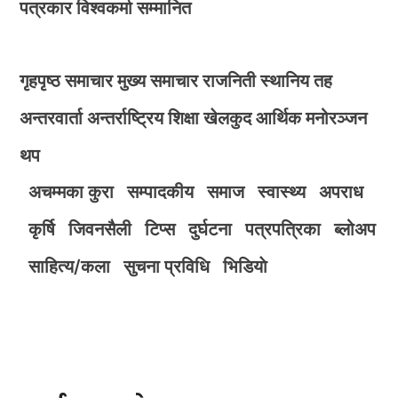
पत्रकार विश्वकर्मा सम्मानित
गृहपृष्ठ
समाचार
मुख्य समाचार
राजनिती
स्थानिय तह
अन्तरवार्ता
अन्तर्राष्ट्रिय
शिक्षा
खेलकुद
आर्थिक
मनोरञ्जन
थप
अचम्मका कुरा
सम्पादकीय
समाज
स्वास्थ्य
अपराध
कृर्षि
जिवनसैली
टिप्स
दुर्घटना
पत्रपत्रिका
ब्लोअप
साहित्य/कला
सुचना प्रविधि
भिडियाे