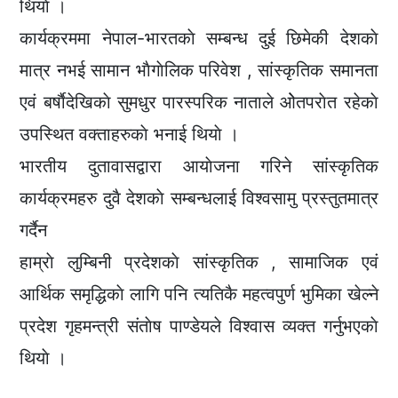
थियाे ।
कार्यक्रममा नेपाल-भारतकाे सम्बन्ध दुई छिमेकी देशकाे
मात्र नभई सामान भाैगाेलिक परिवेश , सांस्कृतिक समानता
एवं बर्षाैदेखिकाे सुमधुर पारस्परिक नाताले ओेतपराेत रहेकाे
उपस्थित वक्ताहरुकाे भनाई थियाे ।
भारतीय दुतावासद्वारा आयाेजना गरिने सांस्कृतिक
कार्यक्रमहरु दुवै देशकाे सम्बन्धलाई विश्वसामु प्रस्तुतमात्र
गर्दैन
हाम्राे लुम्बिनी प्रदेशकाे सांस्कृतिक , सामाजिक एवं
आर्थिक समृद्धिकाे लागि पनि त्यतिकै महत्वपुर्ण भुमिका खेल्ने
प्रदेश गृहमन्त्री संताेष पाण्डेयले विश्वास व्यक्त गर्नुभएकाे
थियाे ।