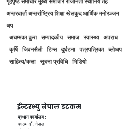
गृहपृष्ठ
समाचार
मुख्य समाचार
राजनिती
स्थानिय तह
अन्तरवार्ता
अन्तर्राष्ट्रिय
शिक्षा
खेलकुद
आर्थिक
मनोरञ्जन
थप
अचम्मका कुरा
सम्पादकीय
समाज
स्वास्थ्य
अपराध
कृर्षि
जिवनसैली
टिप्स
दुर्घटना
पत्रपत्रिका
ब्लोअप
साहित्य/कला
सुचना प्रविधि
भिडियाे
ईन्टरभ्यु नेपाल डटकम
प्रधान कार्यालय :
काठमाडौं, नेपाल