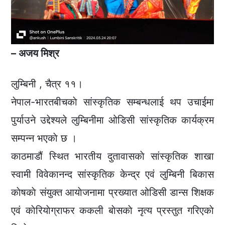
– अजय मिश्र
लुम्बिनी , चैत्र ११।
नेपाल-भारतबीचकाे सांस्कृतिक सम्बन्धलाई थप उचाईमा
पुर्याउने उद्देश्यले लुम्बिनीमा ओडिसी सांस्कृतिक कार्यक्रम
सम्पन्न भएकाे छ ।
काठमाडौं स्थित भारतीय दुतावासकाे सांस्कृतिक शाखा
स्वामी विवेकानन्द सांस्कृतिक केन्द्र एवं लुम्बिनी बिकास
काेषकाे संयुक्त आयाेजनामा प्रख्यात ओडिसी डान्स शिक्षक
एवं काेरियाेग्राफर ककली बाेसकाे नृत्य प्रस्तुत गरिएकाे