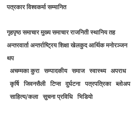
पत्रकार विश्वकर्मा सम्मानित
गृहपृष्ठ
समाचार
मुख्य समाचार
राजनिती
स्थानिय तह
अन्तरवार्ता
अन्तर्राष्ट्रिय
शिक्षा
खेलकुद
आर्थिक
मनोरञ्जन
थप
अचम्मका कुरा
सम्पादकीय
समाज
स्वास्थ्य
अपराध
कृर्षि
जिवनसैली
टिप्स
दुर्घटना
पत्रपत्रिका
ब्लोअप
साहित्य/कला
सुचना प्रविधि
भिडियाे