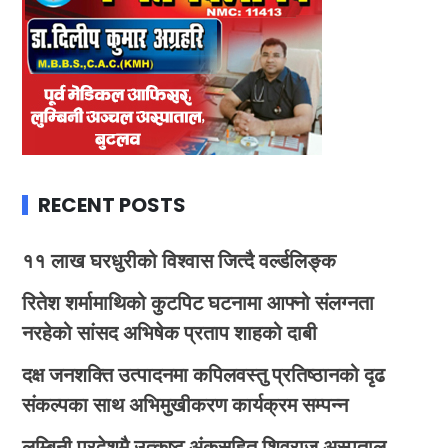
RECENT POSTS
११ लाख घरधुरीको विश्वास जित्दै वर्ल्डलिङ्क
रितेश शर्मामाथिको कुटपिट घटनामा आफ्नो संलग्नता
नरहेको सांसद अभिषेक प्रताप शाहको दाबी
दक्ष जनशक्ति उत्पादनमा कपिलवस्तु प्रतिष्ठानको दृढ
संकल्पका साथ अभिमुखीकरण कार्यक्रम सम्पन्न
लुम्बिनी प्रदेशमै उत्कृष्ट अंकसहित शिवराज अस्पताल