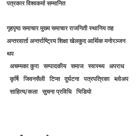
पत्रकार विश्वकर्मा सम्मानित
गृहपृष्ठ
समाचार
मुख्य समाचार
राजनिती
स्थानिय तह
अन्तरवार्ता
अन्तर्राष्ट्रिय
शिक्षा
खेलकुद
आर्थिक
मनोरञ्जन
थप
अचम्मका कुरा
सम्पादकीय
समाज
स्वास्थ्य
अपराध
कृर्षि
जिवनसैली
टिप्स
दुर्घटना
पत्रपत्रिका
ब्लोअप
साहित्य/कला
सुचना प्रविधि
भिडियाे