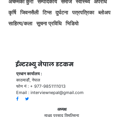
अचम्मका कुरा
सम्पादकीय
समाज
स्वास्थ्य
अपराध
कृर्षि
जिवनसैली
टिप्स
दुर्घटना
पत्रपत्रिका
ब्लोअप
साहित्य/कला
सुचना प्रविधि
भिडियाे
ईन्टरभ्यु नेपाल डटकम
प्रधान कार्यालय :
काठमाडौं, नेपाल
फोन नं : + 977-9851111013
Email :
interviewnepal@gmail.com
अध्यक्ष
माधव प्रसाद तिमल्सिना