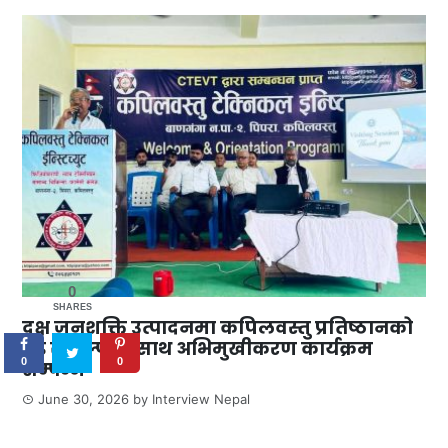
0
SHARES
दक्ष जनशक्ति उत्पादनमा कपिलवस्तु प्रतिष्ठानको
दृढ संकल्पका साथ अभिमुखीकरण कार्यक्रम
0
0
सम्पन्न
June 30, 2026
by
Interview Nepal