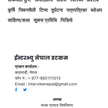
अचम्मका कुरा
सम्पादकीय
समाज
स्वास्थ्य
अपराध
कृर्षि
जिवनसैली
टिप्स
दुर्घटना
पत्रपत्रिका
ब्लोअप
साहित्य/कला
सुचना प्रविधि
भिडियाे
ईन्टरभ्यु नेपाल डटकम
प्रधान कार्यालय :
काठमाडौं, नेपाल
फोन नं : + 977-9851111013
Email :
interviewnepal@gmail.com
अध्यक्ष
माधव प्रसाद तिमल्सिना