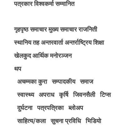
पत्रकार विश्वकर्मा सम्मानित
गृहपृष्ठ
समाचार
मुख्य समाचार
राजनिती
स्थानिय तह
अन्तरवार्ता
अन्तर्राष्ट्रिय
शिक्षा
खेलकुद
आर्थिक
मनोरञ्जन
थप
अचम्मका कुरा
सम्पादकीय
समाज
स्वास्थ्य
अपराध
कृर्षि
जिवनसैली
टिप्स
दुर्घटना
पत्रपत्रिका
ब्लोअप
साहित्य/कला
सुचना प्रविधि
भिडियाे