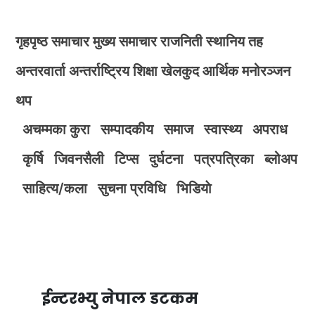
गृहपृष्ठ
समाचार
मुख्य समाचार
राजनिती
स्थानिय तह
अन्तरवार्ता
अन्तर्राष्ट्रिय
शिक्षा
खेलकुद
आर्थिक
मनोरञ्जन
थप
अचम्मका कुरा
सम्पादकीय
समाज
स्वास्थ्य
अपराध
कृर्षि
जिवनसैली
टिप्स
दुर्घटना
पत्रपत्रिका
ब्लोअप
साहित्य/कला
सुचना प्रविधि
भिडियाे
ईन्टरभ्यु नेपाल डटकम