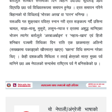
बर्तालुले सोमबार सप्तमीका दिन बिहान उदाउँदो सूर्यलाई अघ्र्य
दिएपछि छठ पर्व विधिवतरूपमा समापन हुनेछ । व्रत समापन गरिने
बिहानको यो विधिलाई ‘भोरका अरख’ वा ‘पारन’ भनिन्छ ।
यसअघि गत शुक्रबार पवित्र स्नान गरी व्रत सङ्कल्प गर्दै उसिना
चामल, माछा–मासु, मुसुरो, लसुन–प्याज र व्रतमा अशुद्ध मानिएका
भोजन त्यागेर बर्तालुले ‘अरबाअर्बाइन’ र ‘नहाय–खाय’ एवं हिजो
शनिबार पञ्चमी तिथिका दिन राति एक छाकमात्र अलिनो
(सख्खरमा पकाइएको खीरमात्र खाएर) ‘खरना’ विधि सम्पन्न गरेका
थिए । केही दशकअघि मिथिला र तराई क्षेत्रको मात्र मुख्य पर्व
मानिने छठ अब नेपालको सन्दर्भमा राष्ट्रिय पर्व नै बनिसकेको छ ।
यो नेपाली/अंग्रेजी भाषाको