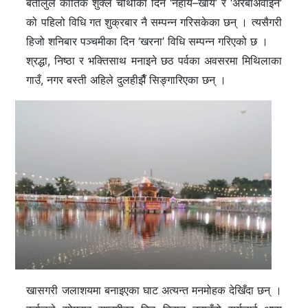
बर्तालुले कार्तिक शुक्ल चौथीका दिन ‘नहाय–खाय’ र ‘अरबाअर्वाइन’
को पहिलो विधि गत शुक्रबार नै सम्पन्न गरिसकेका छन् । त्यसैगरी
हिजो शनिबार पञ्चमीका दिन ‘खरना’ विधि सम्पन्न गरिएको छ ।
श्रद्धा, निष्ठा र भक्तिसाथ मनाइने छठ पर्वका अवसरमा मिथिलाका
गाउँ, नगर बस्ती अहिले दुलहीझैँ सिङ्गारिएका छन् ।
खासगरी जलाशयमा बनाइएका घाट अत्यन्त मनमोहक देखिँदा छन् ।