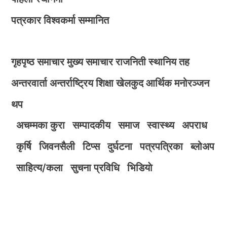
पत्रकार विश्वकर्मा सम्मानित
गृहपृष्ठ
समाचार
मुख्य समाचार
राजनिती
स्थानिय तह
अन्तरवार्ता
अन्तर्राष्ट्रिय
शिक्षा
खेलकुद
आर्थिक
मनोरञ्जन
थप
अचम्मका कुरा
सम्पादकीय
समाज
स्वास्थ्य
अपराध
कृर्षि
जिवनसैली
टिप्स
दुर्घटना
पत्रपत्रिका
ब्लोअप
साहित्य/कला
सुचना प्रविधि
भिडियाे