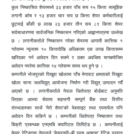
कुल निष्कासित शेयरमध्ये ३३ हजार पाँच सय १५ कित्ता सामूहिक
लगानी कोष र १३ हजार चार सय छ कित्ता शेयर कर्मचारीलाई
छुट्याई बाँकी छ लाख २३ हजार तीन सय ८९ कित्ता शेयर
सर्वसाधारणमा सार्वजनिक निष्कासन गरिएको आह्वानपत्रमा उल्लेख
छ । लगानीकर्ताले निष्कासन गरेका शेयरमा आगामी कात्तिक १
गतेसम्म न्यूनतम १० कित्तादेखि अधिकतम एक लाख कित्तासम्म
खरिदका गर्न आवेदन दिन सक्ने र उक्त अवधिमा मागबमोजिम
आवेदन नपरेमा कात्तिक १४ गतेसम्म समय थप हुने छ ।
कम्पनीले भोजपुरको पिखुवा खोलामा पाँच मेगावाट क्षमताको पिखुवा
खोला साना जलविद्युत् आयोजना निर्माण गरी विद्युत् उत्पादन गर्दै
आएको छ । लगानीकर्ताले नेपाल धितोपत्र बोर्डबाट अनुमति
लिएका आस्वा सेवामा सहभागी सम्पूर्ण बैंक तथा वित्तीय
संस्थाहरुका साथै ‘मेरो शेयर’को वेबसाइट तथा एपमार्फत पनि
आवेदन दिन सकिने छ । कम्पनीको धितोपत्र निष्काशन तथा
बिक्री प्रबन्धक एनएमबि क्यापिटल लिमिटेड छ । कम्पनीलाई
केयर रेटिङ्गस नेपालले ‘केयरनपी–बी प्लस आइएस’ रेटिङ प्रदान