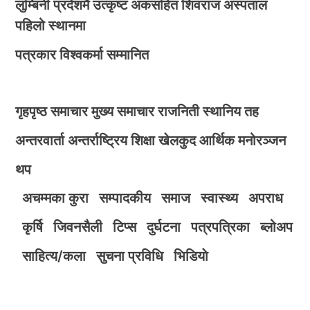
लुम्बिनी प्रदेशमै उत्कृष्ट अंकसहित शिवराज अस्पताल
पहिलो स्थानमा
पत्रकार विश्वकर्मा सम्मानित
गृहपृष्ठ
समाचार
मुख्य समाचार
राजनिती
स्थानिय तह
अन्तरवार्ता
अन्तर्राष्ट्रिय
शिक्षा
खेलकुद
आर्थिक
मनोरञ्जन
थप
अचम्मका कुरा
सम्पादकीय
समाज
स्वास्थ्य
अपराध
कृर्षि
जिवनसैली
टिप्स
दुर्घटना
पत्रपत्रिका
ब्लोअप
साहित्य/कला
सुचना प्रविधि
भिडियाे