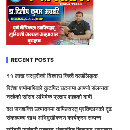
RECENT POSTS
११ लाख घरधुरीको विश्वास जित्दै वर्ल्डलिङ्क
रितेश शर्मामाथिको कुटपिट घटनामा आफ्नो संलग्नता
नरहेको सांसद अभिषेक प्रताप शाहको दाबी
दक्ष जनशक्ति उत्पादनमा कपिलवस्तु प्रतिष्ठानको दृढ
संकल्पका साथ अभिमुखीकरण कार्यक्रम सम्पन्न
लुम्बिनी प्रदेशमै उत्कृष्ट अंकसहित शिवराज अस्पताल