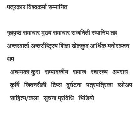
पत्रकार विश्वकर्मा सम्मानित
गृहपृष्ठ
समाचार
मुख्य समाचार
राजनिती
स्थानिय तह
अन्तरवार्ता
अन्तर्राष्ट्रिय
शिक्षा
खेलकुद
आर्थिक
मनोरञ्जन
थप
अचम्मका कुरा
सम्पादकीय
समाज
स्वास्थ्य
अपराध
कृर्षि
जिवनसैली
टिप्स
दुर्घटना
पत्रपत्रिका
ब्लोअप
साहित्य/कला
सुचना प्रविधि
भिडियाे