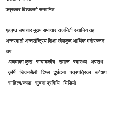
पत्रकार विश्वकर्मा सम्मानित
गृहपृष्ठ
समाचार
मुख्य समाचार
राजनिती
स्थानिय तह
अन्तरवार्ता
अन्तर्राष्ट्रिय
शिक्षा
खेलकुद
आर्थिक
मनोरञ्जन
थप
अचम्मका कुरा
सम्पादकीय
समाज
स्वास्थ्य
अपराध
कृर्षि
जिवनसैली
टिप्स
दुर्घटना
पत्रपत्रिका
ब्लोअप
साहित्य/कला
सुचना प्रविधि
भिडियाे