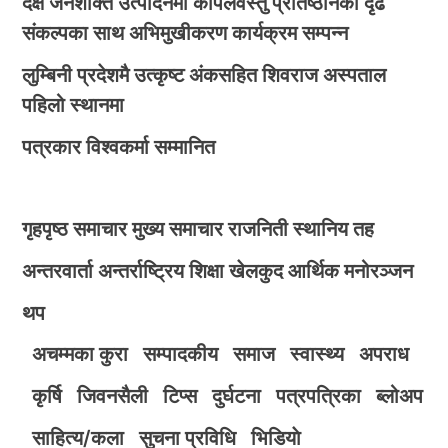
दक्ष जनशक्ति उत्पादनमा कपिलवस्तु प्रतिष्ठानको दृढ
संकल्पका साथ अभिमुखीकरण कार्यक्रम सम्पन्न
लुम्बिनी प्रदेशमै उत्कृष्ट अंकसहित शिवराज अस्पताल
पहिलो स्थानमा
पत्रकार विश्वकर्मा सम्मानित
गृहपृष्ठ
समाचार
मुख्य समाचार
राजनिती
स्थानिय तह
अन्तरवार्ता
अन्तर्राष्ट्रिय
शिक्षा
खेलकुद
आर्थिक
मनोरञ्जन
थप
अचम्मका कुरा
सम्पादकीय
समाज
स्वास्थ्य
अपराध
कृर्षि
जिवनसैली
टिप्स
दुर्घटना
पत्रपत्रिका
ब्लोअप
साहित्य/कला
सुचना प्रविधि
भिडियाे