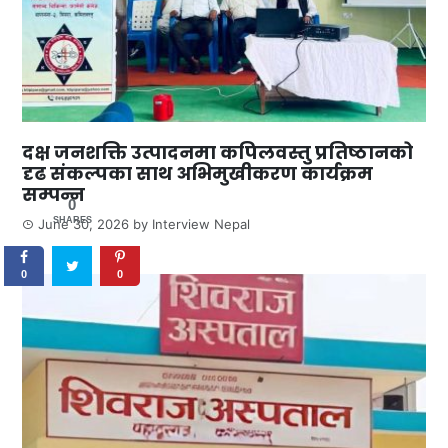
दक्ष जनशक्ति उत्पादनमा कपिलवस्तु प्रतिष्ठानको
दृढ संकल्पका साथ अभिमुखीकरण कार्यक्रम
सम्पन्न
0
SHARES
June 30, 2026
by
Interview Nepal
0
0