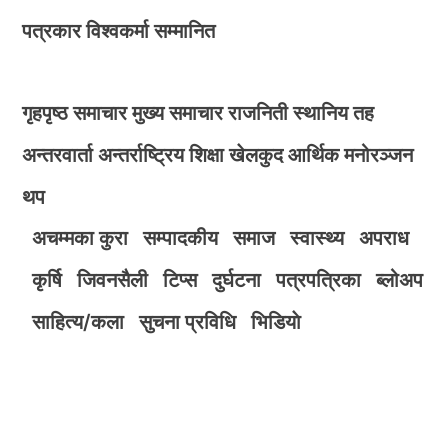
पत्रकार विश्वकर्मा सम्मानित
गृहपृष्ठ
समाचार
मुख्य समाचार
राजनिती
स्थानिय तह
अन्तरवार्ता
अन्तर्राष्ट्रिय
शिक्षा
खेलकुद
आर्थिक
मनोरञ्जन
थप
अचम्मका कुरा
सम्पादकीय
समाज
स्वास्थ्य
अपराध
कृर्षि
जिवनसैली
टिप्स
दुर्घटना
पत्रपत्रिका
ब्लोअप
साहित्य/कला
सुचना प्रविधि
भिडियाे