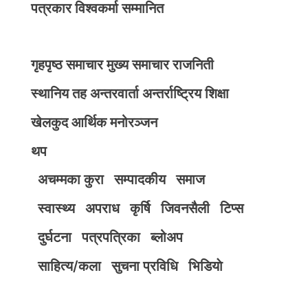
पत्रकार विश्वकर्मा सम्मानित
गृहपृष्ठ
समाचार
मुख्य समाचार
राजनिती
स्थानिय तह
अन्तरवार्ता
अन्तर्राष्ट्रिय
शिक्षा
खेलकुद
आर्थिक
मनोरञ्जन
थप
अचम्मका कुरा
सम्पादकीय
समाज
स्वास्थ्य
अपराध
कृर्षि
जिवनसैली
टिप्स
दुर्घटना
पत्रपत्रिका
ब्लोअप
साहित्य/कला
सुचना प्रविधि
भिडियाे