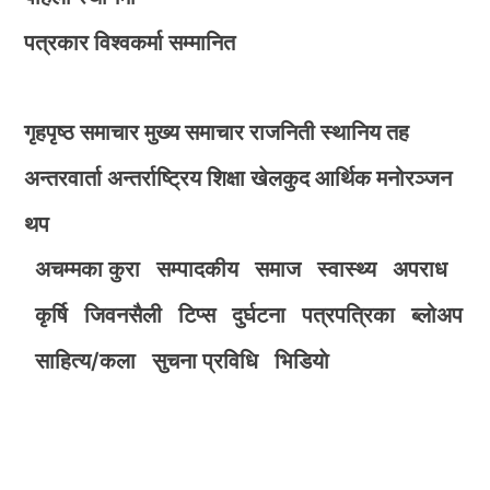
पत्रकार विश्वकर्मा सम्मानित
गृहपृष्ठ
समाचार
मुख्य समाचार
राजनिती
स्थानिय तह
अन्तरवार्ता
अन्तर्राष्ट्रिय
शिक्षा
खेलकुद
आर्थिक
मनोरञ्जन
थप
अचम्मका कुरा
सम्पादकीय
समाज
स्वास्थ्य
अपराध
कृर्षि
जिवनसैली
टिप्स
दुर्घटना
पत्रपत्रिका
ब्लोअप
साहित्य/कला
सुचना प्रविधि
भिडियाे