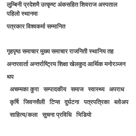
लुम्बिनी प्रदेशमै उत्कृष्ट अंकसहित शिवराज अस्पताल
पहिलो स्थानमा
पत्रकार विश्वकर्मा सम्मानित
गृहपृष्ठ
समाचार
मुख्य समाचार
राजनिती
स्थानिय तह
अन्तरवार्ता
अन्तर्राष्ट्रिय
शिक्षा
खेलकुद
आर्थिक
मनोरञ्जन
थप
अचम्मका कुरा
सम्पादकीय
समाज
स्वास्थ्य
अपराध
कृर्षि
जिवनसैली
टिप्स
दुर्घटना
पत्रपत्रिका
ब्लोअप
साहित्य/कला
सुचना प्रविधि
भिडियाे