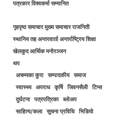
पत्रकार विश्वकर्मा सम्मानित
गृहपृष्ठ
समाचार
मुख्य समाचार
राजनिती
स्थानिय तह
अन्तरवार्ता
अन्तर्राष्ट्रिय
शिक्षा
खेलकुद
आर्थिक
मनोरञ्जन
थप
अचम्मका कुरा
सम्पादकीय
समाज
स्वास्थ्य
अपराध
कृर्षि
जिवनसैली
टिप्स
दुर्घटना
पत्रपत्रिका
ब्लोअप
साहित्य/कला
सुचना प्रविधि
भिडियाे