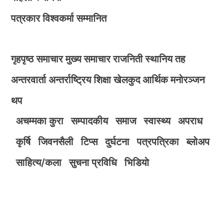
पत्रकार विश्वकर्मा सम्मानित
गृहपृष्ठ
समाचार
मुख्य समाचार
राजनिती
स्थानिय तह
अन्तरवार्ता
अन्तर्राष्ट्रिय
शिक्षा
खेलकुद
आर्थिक
मनोरञ्जन
थप
अचम्मका कुरा
सम्पादकीय
समाज
स्वास्थ्य
अपराध
कृर्षि
जिवनसैली
टिप्स
दुर्घटना
पत्रपत्रिका
ब्लोअप
साहित्य/कला
सुचना प्रविधि
भिडियाे