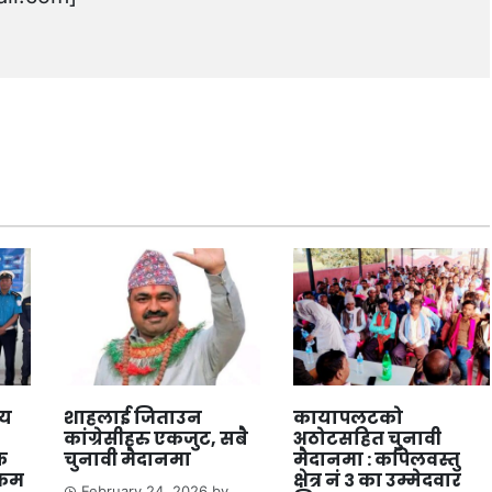
लय
शाहलाई जिताउन
कायापलटको
कांग्रेसीहरु एकजुट, सबै
अठोटसहित चुनावी
क
चुनावी मैदानमा
मैदानमा : कपिलवस्तु
्रम
क्षेत्र नं ३ का उम्मेदवार
February 24, 2026
by