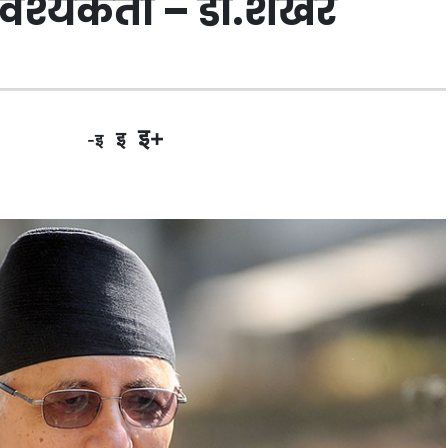
्यकता – डा.शेखर
इ+
इ
-इ