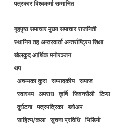
पत्रकार विश्वकर्मा सम्मानित
गृहपृष्ठ
समाचार
मुख्य समाचार
राजनिती
स्थानिय तह
अन्तरवार्ता
अन्तर्राष्ट्रिय
शिक्षा
खेलकुद
आर्थिक
मनोरञ्जन
थप
अचम्मका कुरा
सम्पादकीय
समाज
स्वास्थ्य
अपराध
कृर्षि
जिवनसैली
टिप्स
दुर्घटना
पत्रपत्रिका
ब्लोअप
साहित्य/कला
सुचना प्रविधि
भिडियाे