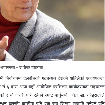
आवश्यकता – डा.शेखर कोइराला
गामी निर्वाचनमा दलबीचको गठबन्धन देशको अहिलेको आवश्यकता
र नं ६ द्वारा आज यहाँ आयोजित प्रशिक्षण कार्यक्रमको उद्घाटन
भएको र यो जरुरी पनि रहेको स्पष्ट पार्नुभयो ।नेता डा. कोइरालाले
बन्धन दलसँग कम्तीमा पनि एक सय सिटमा सहमति गर्नुपर्ने पनि