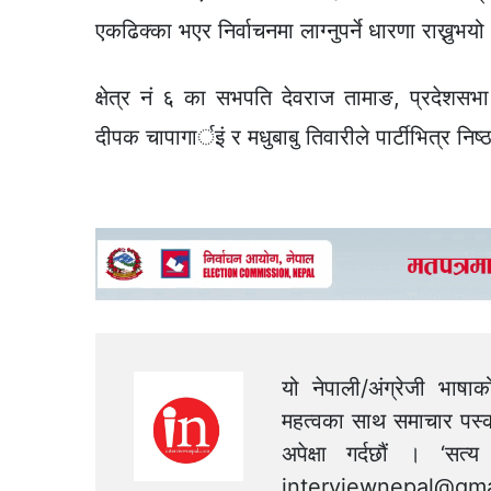
एकढिक्का भएर निर्वाचनमा लाग्नुपर्ने धारणा राख्नुभयो
क्षेत्र नं ६ का सभपति देवराज तामाङ, प्रदेश
दीपक चापागार्इं र मधुबाबु तिवारीले पार्टीभित्र निष्ठा
यो नेपाली/अंग्रेजी भाषा
महत्वका साथ समाचार पस्क
अपेक्षा गर्दछौं । ‘स
interviewnepal@gma