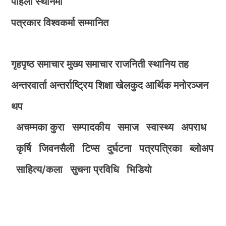
पहिलो स्थानमा
पत्रकार विश्वकर्मा सम्मानित
गृहपृष्ठ
समाचार
मुख्य समाचार
राजनिती
स्थानिय तह
अन्तरवार्ता
अन्तर्राष्ट्रिय
शिक्षा
खेलकुद
आर्थिक
मनोरञ्जन
थप
अचम्मका कुरा
सम्पादकीय
समाज
स्वास्थ्य
अपराध
कृर्षि
जिवनसैली
टिप्स
दुर्घटना
पत्रपत्रिका
ब्लोअप
साहित्य/कला
सुचना प्रविधि
भिडियाे