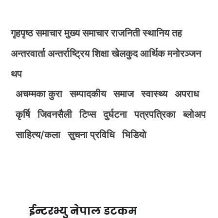
गृहपृष्ठ
समाचार
मुख्य समाचार
राजनिती
स्थानिय तह
अन्तरवार्ता
अन्तर्राष्ट्रिय
शिक्षा
खेलकुद
आर्थिक
मनोरञ्जन
थप
अचम्मका कुरा
सम्पादकीय
समाज
स्वास्थ्य
अपराध
कृर्षि
जिवनसैली
टिप्स
दुर्घटना
पत्रपत्रिका
ब्लोअप
साहित्य/कला
सुचना प्रविधि
भिडियाे
ईन्टरभ्यु नेपाल डटकम