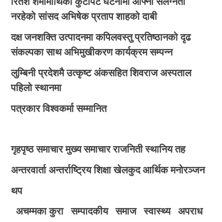
रितेश शर्मामाथिको कुटपिट घटनामा आफ्नो संलग्नता
नरहेको सांसद अभिषेक प्रताप शाहको दाबी
दक्ष जनशक्ति उत्पादनमा कपिलवस्तु प्रतिष्ठानको दृढ
संकल्पका साथ अभिमुखीकरण कार्यक्रम सम्पन्न
लुम्बिनी प्रदेशमै उत्कृष्ट अंकसहित शिवराज अस्पताल
पहिलो स्थानमा
पत्रकार विश्वकर्मा सम्मानित
गृहपृष्ठ
समाचार
मुख्य समाचार
राजनिती
स्थानिय तह
अन्तरवार्ता
अन्तर्राष्ट्रिय
शिक्षा
खेलकुद
आर्थिक
मनोरञ्जन
थप
अचम्मका कुरा
सम्पादकीय
समाज
स्वास्थ्य
अपराध