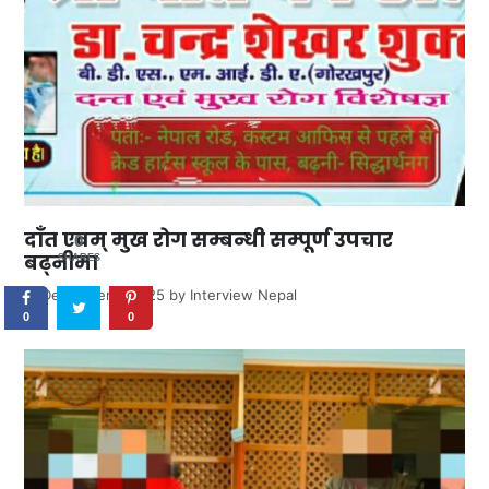
दाँत एवम् मुख रोग सम्बन्धी सम्पूर्ण उपचार
0
बढ्नीमा
SHARES
December 7, 2025
by
Interview Nepal
0
0