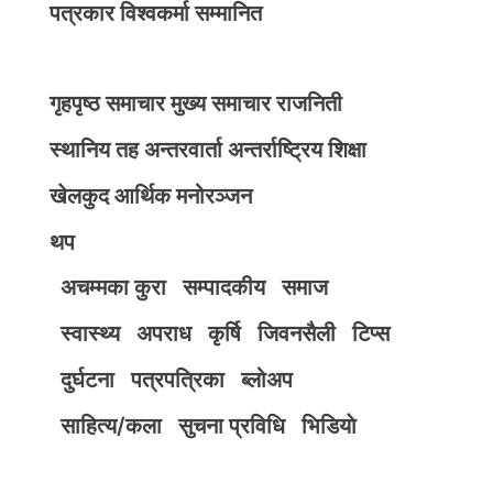
पत्रकार विश्वकर्मा सम्मानित
गृहपृष्ठ
समाचार
मुख्य समाचार
राजनिती
स्थानिय तह
अन्तरवार्ता
अन्तर्राष्ट्रिय
शिक्षा
खेलकुद
आर्थिक
मनोरञ्जन
थप
अचम्मका कुरा
सम्पादकीय
समाज
स्वास्थ्य
अपराध
कृर्षि
जिवनसैली
टिप्स
दुर्घटना
पत्रपत्रिका
ब्लोअप
साहित्य/कला
सुचना प्रविधि
भिडियाे