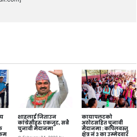
लय
शाहलाई जिताउन
कायापलटको
कांग्रेसीहरु एकजुट, सबै
अठोटसहित चुनावी
क
चुनावी मैदानमा
मैदानमा : कपिलवस्तु
्रम
क्षेत्र नं ३ का उम्मेदवार