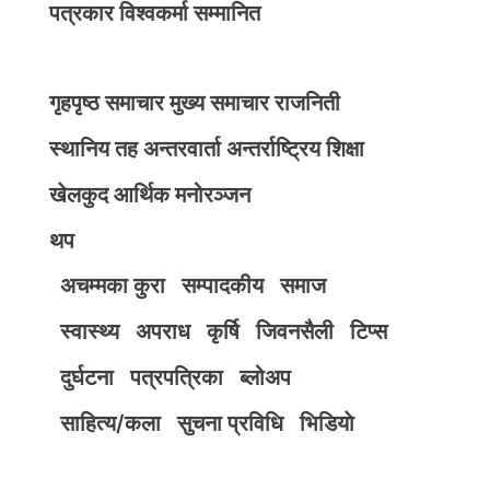
पत्रकार विश्वकर्मा सम्मानित
गृहपृष्ठ
समाचार
मुख्य समाचार
राजनिती
स्थानिय तह
अन्तरवार्ता
अन्तर्राष्ट्रिय
शिक्षा
खेलकुद
आर्थिक
मनोरञ्जन
थप
अचम्मका कुरा
सम्पादकीय
समाज
स्वास्थ्य
अपराध
कृर्षि
जिवनसैली
टिप्स
दुर्घटना
पत्रपत्रिका
ब्लोअप
साहित्य/कला
सुचना प्रविधि
भिडियाे