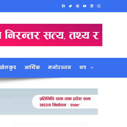
खेलकुद
आर्थिक
मनोरञ्जन
थप
Search