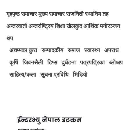
गृहपृष्ठ
समाचार
मुख्य समाचार
राजनिती
स्थानिय तह
अन्तरवार्ता
अन्तर्राष्ट्रिय
शिक्षा
खेलकुद
आर्थिक
मनोरञ्जन
थप
अचम्मका कुरा
सम्पादकीय
समाज
स्वास्थ्य
अपराध
कृर्षि
जिवनसैली
टिप्स
दुर्घटना
पत्रपत्रिका
ब्लोअप
साहित्य/कला
सुचना प्रविधि
भिडियाे
ईन्टरभ्यु नेपाल डटकम