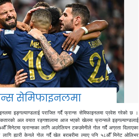
रान्स सेमिफाइनलमा
लमा इङ्गल्याण्डलाई पराजित गर्दै फ्रान्स सेमिफाइनलमा प्रवेश गरेको छ ।
 । कतारको अल वयात रङ्गशालामा आज भएको खेलमा फ्रान्सले इङ्गल्याण्डलाई
औँ मिनेटमा फ्रान्सका लागि अउरेलियन टकउमेनीले गोल गर्दै अग्रता दिलाएका
लागि ह्यारी केनले गोल गर्दै खेल बराबरीमा ल्याए पनि ५८औँ मिनेट ओलिभर