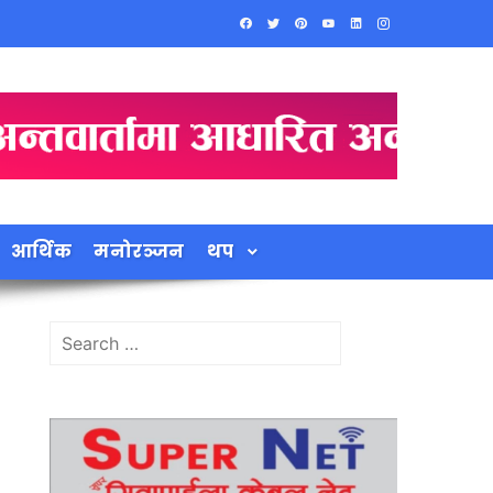
आर्थिक
मनोरञ्जन
थप
Search
for: