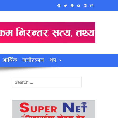
आर्थिक
मनोरञ्जन
थप
Search
for: