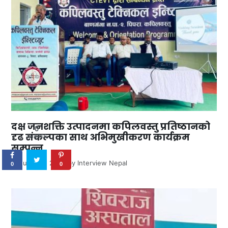
दक्ष जनशक्ति उत्पादनमा कपिलवस्तु प्रतिष्ठानको
0
दृढ संकल्पका साथ अभिमुखीकरण कार्यक्रम
SHARES
सम्पन्न
June 30, 2026
by
Interview Nepal
0
0