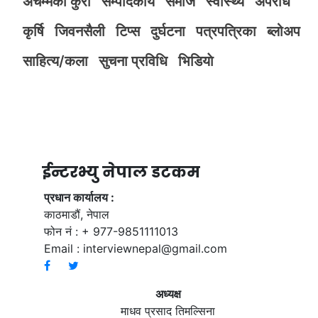
अचम्मका कुरा
सम्पादकीय
समाज
स्वास्थ्य
अपराध
कृर्षि
जिवनसैली
टिप्स
दुर्घटना
पत्रपत्रिका
ब्लोअप
साहित्य/कला
सुचना प्रविधि
भिडियाे
ईन्टरभ्यु नेपाल डटकम
प्रधान कार्यालय :
काठमाडौं, नेपाल
फोन नं : + 977-9851111013
Email :
interviewnepal@gmail.com
अध्यक्ष
माधव प्रसाद तिमल्सिना