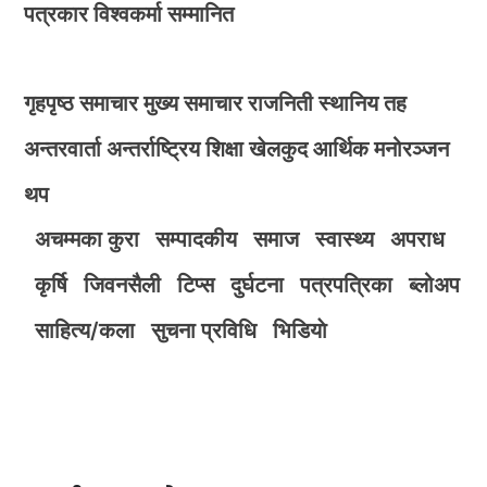
पत्रकार विश्वकर्मा सम्मानित
गृहपृष्ठ
समाचार
मुख्य समाचार
राजनिती
स्थानिय तह
अन्तरवार्ता
अन्तर्राष्ट्रिय
शिक्षा
खेलकुद
आर्थिक
मनोरञ्जन
थप
अचम्मका कुरा
सम्पादकीय
समाज
स्वास्थ्य
अपराध
कृर्षि
जिवनसैली
टिप्स
दुर्घटना
पत्रपत्रिका
ब्लोअप
साहित्य/कला
सुचना प्रविधि
भिडियाे