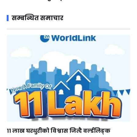
सम्बन्धित समाचार
११ लाख घरधुरीको विश्वास जित्दै वर्ल्डलिङ्क