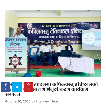
0
SHARES
दक्ष जनशक्ति उत्पादनमा कपिलवस्तु प्रतिष्ठानको
दृढ संकल्पका साथ अभिमुखीकरण कार्यक्रम
0
0
सम्पन्न
June 30, 2026
by
Interview Nepal