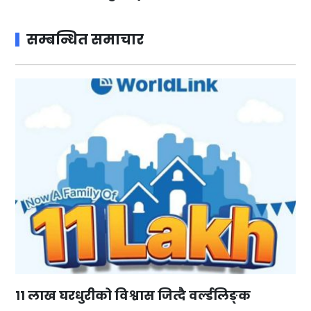
सम्बन्धित समाचार
११ लाख घरधुरीको विश्वास जित्दै वर्ल्डलिङ्क