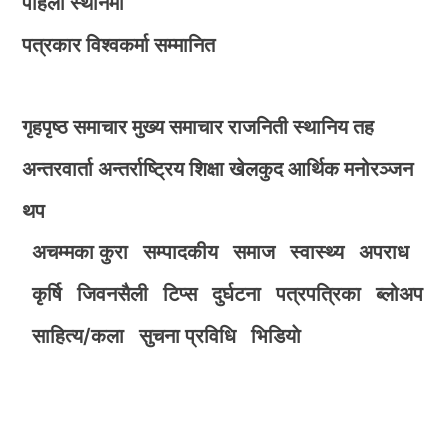
पहिलो स्थानमा
पत्रकार विश्वकर्मा सम्मानित
गृहपृष्ठ
समाचार
मुख्य समाचार
राजनिती
स्थानिय तह
अन्तरवार्ता
अन्तर्राष्ट्रिय
शिक्षा
खेलकुद
आर्थिक
मनोरञ्जन
थप
अचम्मका कुरा
सम्पादकीय
समाज
स्वास्थ्य
अपराध
कृर्षि
जिवनसैली
टिप्स
दुर्घटना
पत्रपत्रिका
ब्लोअप
साहित्य/कला
सुचना प्रविधि
भिडियाे