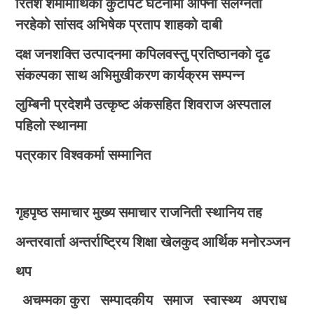
रितेश शर्मामाथिको कुटपिट घटनामा आफ्नो संलग्नता
नरहेको सांसद अभिषेक प्रताप शाहको दाबी
दक्ष जनशक्ति उत्पादनमा कपिलवस्तु प्रतिष्ठानको दृढ
संकल्पका साथ अभिमुखीकरण कार्यक्रम सम्पन्न
लुम्बिनी प्रदेशमै उत्कृष्ट अंकसहित शिवराज अस्पताल
पहिलो स्थानमा
पत्रकार विश्वकर्मा सम्मानित
गृहपृष्ठ
समाचार
मुख्य समाचार
राजनिती
स्थानिय तह
अन्तरवार्ता
अन्तर्राष्ट्रिय
शिक्षा
खेलकुद
आर्थिक
मनोरञ्जन
थप
अचम्मका कुरा
सम्पादकीय
समाज
स्वास्थ्य
अपराध