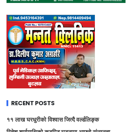
RECENT POSTS
११ लाख घरधुरीको विश्वास जित्दै वर्ल्डलिङ्क
रितेश शर्मामाथिको कुटपिट घटनामा आफ्नो संलग्नता