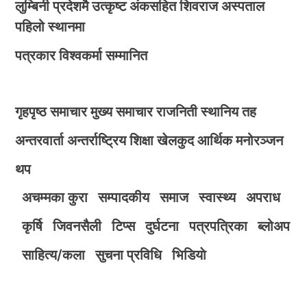
लुम्बिनी प्रदेशमै उत्कृष्ट अंकसहित शिवराज अस्पताल
पहिलो स्थानमा
पत्रकार विश्वकर्मा सम्मानित
गृहपृष्ठ
समाचार
मुख्य समाचार
राजनिती
स्थानिय तह
अन्तरवार्ता
अन्तर्राष्ट्रिय
शिक्षा
खेलकुद
आर्थिक
मनोरञ्जन
थप
अचम्मका कुरा
सम्पादकीय
समाज
स्वास्थ्य
अपराध
कृर्षि
जिवनसैली
टिप्स
दुर्घटना
पत्रपत्रिका
ब्लोअप
साहित्य/कला
सुचना प्रविधि
भिडियाे