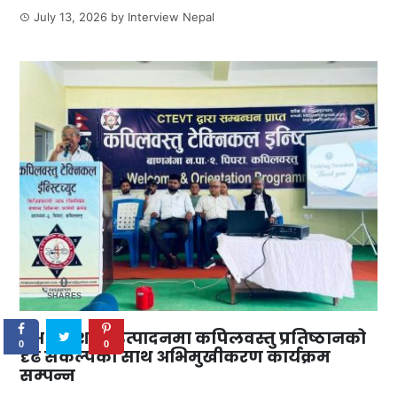
July 13, 2026
by
Interview Nepal
0
SHARES
दक्ष जनशक्ति उत्पादनमा कपिलवस्तु प्रतिष्ठानको
0
0
दृढ संकल्पका साथ अभिमुखीकरण कार्यक्रम
सम्पन्न